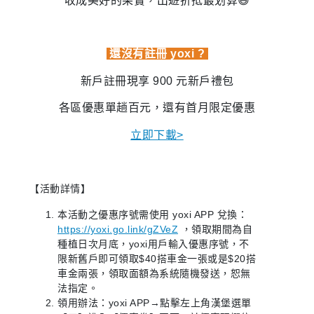
收成
美好的果實，出遊折抵最划算
😆
還沒有註冊 yoxi ?
新戶註冊現享 900 元新戶禮包
各區優惠單趟百元，還有首月限定優惠
立即下載>
【活動詳情】
本活動之優惠序號需使用 yoxi APP 兌換：
https://yoxi.go.link/gZVeZ
，領取期間為自
種植日次月底，yoxi用戶輸入優惠序號，不
限新舊戶即可領取$40搭車金一張或是$20搭
車金兩張，領取面額為系統隨機發送，恕無
法指定。
領用辦法：yoxi APP→點擊左上角漢堡選單