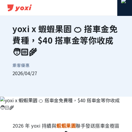
yoxi x 蝦蝦果園 🍊 搭車金免
費種，$40 搭車金等你收成
🧑🏻‍🌾
乘客優惠
2026/04/27
分享到 Facebook
分享到 Line
複製連結
2026 年 yoxi 持續與
蝦蝦果園
聯手發送搭車金樹苗