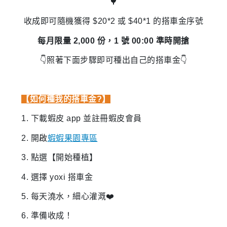
🌳
收成即可隨機獲得 $20*2 或 $40*1 的搭車金序號
每月限量 2,000 份，1 號 00:00 準時開搶
👇照著下面步驟即可種出自己的搭車金👇
【如何種我的搭車金?】
1. 下載蝦皮 app 並註冊蝦皮會員
2. 開啟
蝦蝦果園專區
3. 點選【開始種植】
4. 選擇 yoxi 搭車金
5. 每天澆水，細心灌溉❤️
6. 準備收成！