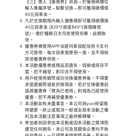
【三】進入【優惠券】頁面→於優惠碼欄位
輸入專屬序號→點擊兌換→即可獲得總價值
40元搭車金。
凡於兌換期限內輸入優惠碼即可獲得總價值
40元搭車金 ($20*2張或$40*1張隨機發
送)，需於種植日次月底使用完畢，逾期無
效。
優惠券需使用APP派遣叫車搭配信用卡支付
方可使用，每次搭車限使用一張，且不得與
其他優惠券併用。
本活動優惠券或贈品若遺失、毀損或保存不
當，恕不補發；影印亦不得使用。
用戶經使用蝦幣成功兌換優惠券後，不得要
求退還蝦幣或是折換現金，若於兌換優惠前
誤將優惠券「標為已使用」則視為已經使用
優惠，恕不再補發優惠券。
本活動如有未盡事宜，本公司與yoxi保留隨
時變更、終止或取消一部或全部本活動之權
利及本活動注意事項之最終解釋權。
參加者如因參加本活動或因本活動之獎項而
遭受任何損失，本公司及其關係企業均不負
任何責任。一旦得獎者領取獎品後，若有任