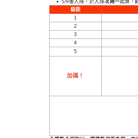
5/9後入隊，於入隊
次周一
起算，
級距
1
2
3
4
5
加碼！