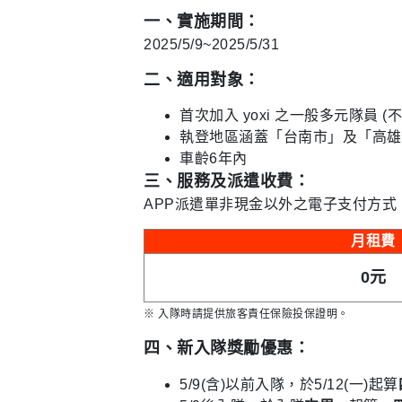
一、實施期間：
2025/5/9~2025/5/31
二、適用對象：
首次加入 yoxi 之一般多元隊員 (
執登地區涵蓋「台南市」及「高雄
車齡6年內
三、服務及派遣收費：
APP派遣單非現金以外之電子支付方式
月租費
0元
※ 入隊時請提供旅客責任保險投保證明。
四、新入隊獎勵優惠：
5/9(含)以前入隊，於5/12(一)起算