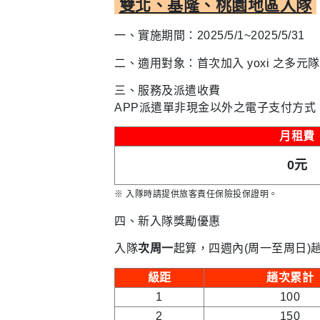
雙北、基隆、桃園地區入隊
一、實施期間：2025/5/1~2025/5/31
二、適用對象：首次加入 yoxi 之多元隊
三、服務及派遣收費
APP派遣單非現金以外之電子支付方式
月租費
0元
※ 入隊時請提供旅客責任保險投保證明。
四、新入隊獎勵優惠
入隊
次周一
起算，四週內(周一至周日)
級距
趟次累計
1
100
2
150