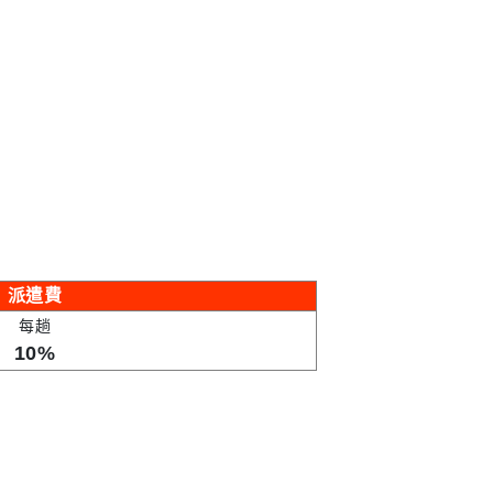
派遣費
每趟
10%