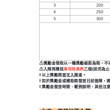
3
200
4
250
5
300
⚠獎勵金領取以一種獎勵級距為限，不
⚠入隊再贈送
車用除臭劑
乙個(送完為止
❗
以上獎勵限
首次入隊者
。
❗
如於獎勵金或補助款發放日前退隊，
❗
獎勵金發放時間、範例說明、其他注