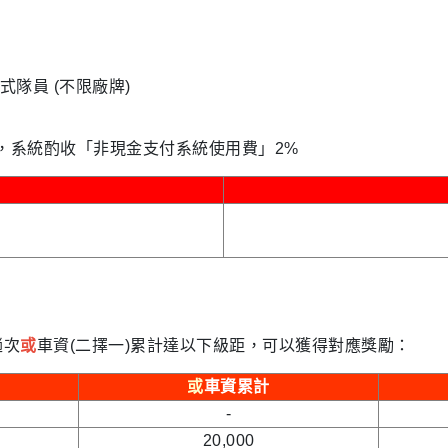
式隊員 (不限廠牌)
，系統酌收「非現金支付系統使用費」2%
趟次
或
車資(二擇一)累計達以下級距，可以獲得對應獎勵：
或
車資累計
-
20,000