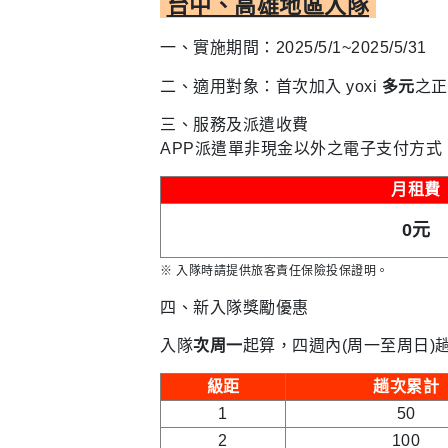
台中、高雄地區入隊
一、實施期間：2025/5/1~2025/5/31
二、適用對象：首次加入 yoxi
多元
之正
三、服務及派遣收費
APP派遣單非現金以外之電子支付方式
月租費
0元
※ 入隊時請提供旅客責任保險投保證明。
四、新入隊獎勵優惠
入隊
次周一
起算，四週內(周一至周日)
級距
趟次累計
1
50
2
100