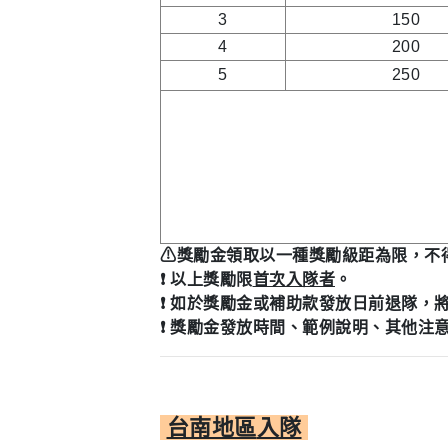
3
150
4
200
5
250
⚠獎勵金領取以一種獎勵級距為限，不
❗
以上獎勵限
首次入隊者
。
❗
如於獎勵金或補助款發放日前退隊，
❗
獎勵金發放時間、範例說明、其他注
台南地區
入隊