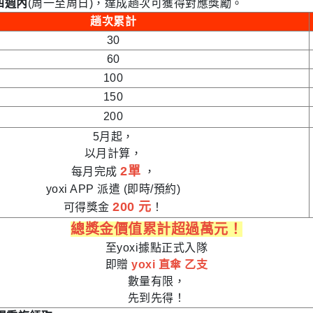
四週內
(周一至周日)，達成趟次可獲得對應獎勵。
趟次累計
30
60
100
150
200
5月起，
以月計算，
2單
每月完成
，
yoxi APP 派遣 (即時/預約)
200 元
可得獎金
！
總獎金價值累計超過萬元！
至yoxi據點正式入隊
即贈
yoxi 直傘 乙支
數量有限，
先到先得！