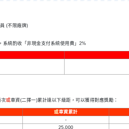
員 (不限廠牌)
，系統酌收「非現金支付系統使用費」2%
趟次
或
車資(二擇一)累計達以下級距，可以獲得對應獎勵：
或
車資累計
-
25,000