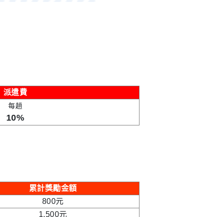
派遣費
每趟
10%
累計獎勵金額
800元
1,500元