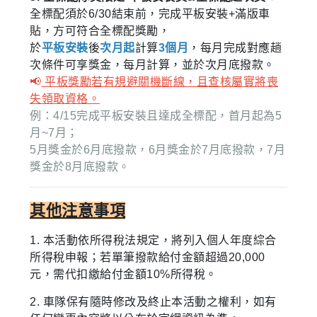
全標配須於6/30結束前，完成平板安裝+滿版車
貼，方可符合全標配獎勵，
於
平板安裝
後
次月起
計算
3個月
，每月完成對應趟
次條件可享獎金，每月計算，並於次月底撥款。
📢
平板獎勵若有規避關機斷線，且查核屬實將喪
失領取資格。
例：4/15完成平板安裝且達成全標配，首月起為5
月~7月；
5月獎金於6月底撥款，6月獎金於7月底撥款，7月
獎金於8月底撥款。
其他注意事項
1.
本活動依所得稅法規定，將列入個人年度綜合
所得稅申報；若單筆撥款給付金額超過20,000
元，需代扣繳給付金額10%所得稅。
2. 車隊保有隨時修改及終止本活動之權利，如有