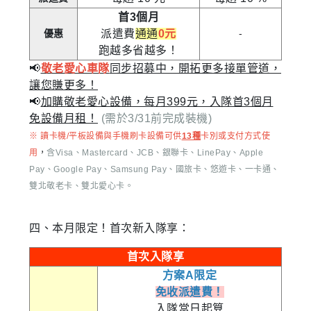
首3個月
優惠
派遣費
通通
0元
-
跑越多省越多！
📢
敬老愛心車隊
同步招募中，開拓更多接單管道，
讓您賺更多！
📢
加購敬老愛心設備，每月399元，入隊首3個月
免設備月租！
(需於3/31前完成裝機)
※ 讀卡機/平板設備與手機刷卡設備可供
13種
卡別或支付方式使
用
，
含Visa、Mastercard、JCB、銀聯卡、LinePay、Apple
Pay、Google Pay、Samsung Pay、國旅卡、悠遊卡、一卡通、
雙北敬老卡、雙北愛心卡。
四、本月限定！首次新入隊享：
首次入隊享
方案A限定
免收派遣費！
入隊當日起算