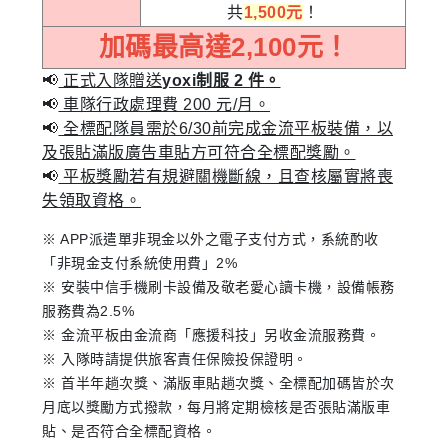
共
1,500元
！
加碼最高達2,100元！
📢
正式入隊贈送
yoxi制服 2 件。
📢
車隊行政處理費 200 元/月。
📢
全標配隊員需於6/30前完成金流平板裝備，以
及張貼滿版廣告車貼方可符合全標配獎勵。
📢
平板獎勵若有規避關機斷線，且查核屬實將喪
失領取資格。
※ APP派遣單非現金以外之電子支付方式，系統酌收
「非現金支付系統使用費」2%
※ 安裝中信手機刷卡設備及敬老愛心讀卡機，設備帳務
服務費為2.5%
※ 金流平板由金流商「應援科技」另收金流服務費。
※ 入隊時請提供旅客責任保險投保證明。
※ 首半年趟次獎、滿版車貼趟次獎、全標配加碼皆於次
月底以獎勵方式撥款，每月將定期檢核是否張貼滿版車
貼、是否符合全標配資格。