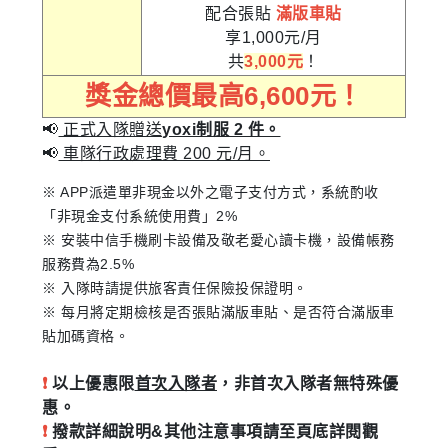
配合張貼
滿版車貼
享1,000元/月
共
3,000元
！
獎金總價最高6,600元！
📢
正式入隊贈送
yoxi制服 2 件。
📢
車隊行政處理費 200 元/月。
※ APP派遣單非現金以外之電子支付方式，系統酌收
「非現金支付系統使用費」2%
※ 安裝中信手機刷卡設備及敬老愛心讀卡機，設備帳務
服務費為2.5%
※ 入隊時請提供旅客責任保險投保證明。
※ 每月將定期檢核是否張貼滿版車貼、是否符合滿版車
貼加碼資格。
❗
以上優惠限
首次入隊者
，非首次入隊者無特殊優
惠。
❗
撥款詳細說明&其他注意事項請至頁底詳閱觀