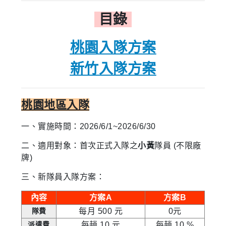
目錄
桃園入隊方案
新竹入隊方案
桃園地區入隊
一、實施
時
間：
2026/6/1~2026/6/30
二、適用對象：首次正式入隊之
小黃
隊員 (不限廠
牌)
三、新隊員入隊方案：
內容
方案A
方案B
隊費
每月 500 元
0元
派遣費
每趟 10 元
每趟 10 %