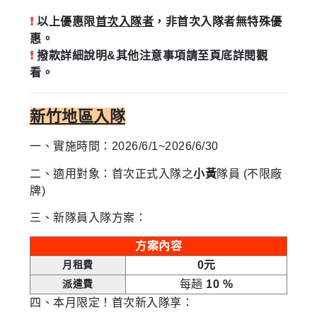
❗
以上優惠限
首次入隊者
，非首次入隊者無特殊優
惠。
❗
撥款詳細說明&其他注意事項請至頁底詳閱觀
看。
新竹地區入隊
一、實施
時
間：
2026/6/1~2026/6/30
二、適用對象：首次正式入隊之
小黃
隊員 (不限廠
牌)
三、新隊員入隊方案：
方案內容
月租費
0元
派遣費
每趟
10 %
四、本月限定！首次新入隊享：