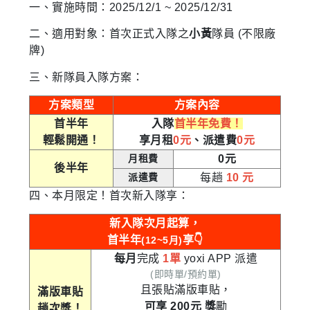
一、實施
時
間：2025/12/1 ~ 2025/12/31
二、適用對象：首次正式入隊之
小黃
隊員 (不限廠
牌)
三、新隊員入隊方案：
方案類型
方案內容
首半年
入隊
首半年免費！
輕鬆開通！
享月租
0元
、派遣費
0元
月租費
0元
後半年
派遣費
每趟
10 元
四、本月限定！首次新入隊享：
新入隊次月起算，
首半年
享👇
(12~5月)
每月
完成
1單
yoxi APP 派遣
(即時單/預約單)
且張貼滿版車貼，
滿版車貼
可享 200元
獎
勵
趟次獎！