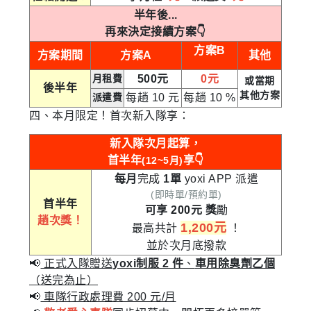
半年後...
再來決定接續方案👇
方案B
方案期間
方案A
其他
月租費
500元
0元
或當期
後半年
其他方案
派遣費
每趟 10 元
每趟 10 %
四、本月限定！首次新入隊享：
新入隊次月起算，
首半年
享👇
(12~5月)
每月
完成
1單
yoxi APP 派遣
(即時單/預約單)
首半年
可享 200元
獎
勵
趟次獎！
1,200元
最高共計
！
並於次月底撥款
📢
正式入隊贈送
yoxi制服 2 件
、
車用除臭劑乙個
（送完為止）
📢
車隊行政處理費 200 元/月