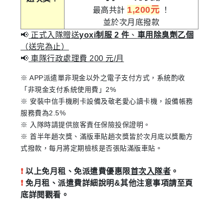
1,200元
最高共計
！
並於次月底撥款
📢
正式入隊贈送
yoxi制服 2 件
、
車用除臭劑乙個
（送完為止）
📢
車隊行政處理費 200 元/月
※ APP派遣單非現金以外之電子支付方式，系統酌收
「非現金支付系統使用費」2%
※ 安裝中信手機刷卡設備及敬老愛心讀卡機，設備帳務
服務費為2.5%
※ 入隊時請提供旅客責任保險投保證明。
※ 首半年趟次獎、滿版車貼趟次獎皆於次月底以獎勵方
式撥款，每月將定期檢核是否張貼滿版車貼。
❗
以上免月租、免派遣費優惠限
首次入隊者
。
❗
免月租、派遣費詳細說明&其他注意事項請至頁
底詳閱觀看。