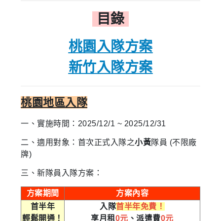
目錄
桃園入隊方案
新竹入隊方案
桃園地區入隊
一、實施
時
間：2025/12/1 ~ 2025/12/31
二、適用對象：首次正式入隊之
小黃
隊員 (不限廠
牌)
三、新隊員入隊方案：
方案期間
方案內容
首半年
入隊
首半年免費！
輕鬆開通！
享月租
0元
、派遣費
0元