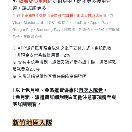
📢
敬老愛心車隊
同步招募中
，開拓更多接單管
道，讓您賺更多！
※ 讀卡設備與手機刷卡設備可供
13種
卡別或支付方式使用
，
含
Visa、Mastercard、JCB、銀聯卡、LinePay、Apple Pay、
Google Pay、Samsung Pay、國旅卡、悠遊卡、一卡通、桃園敬
老卡、桃園愛心卡。
※ APP派遣單非現金以外之電子支付方式，系統酌收
「非現金支付系統使用費」2%
※ 安裝中信手機刷卡設備及敬老愛心讀卡機，設備帳務
服務費為2.5%
※ 入隊時請提供旅客責任保險投保證明。
❗
以上免月租、免派遣費優惠限
首次入隊者
。
❗
免月租、派遣費詳細說明&其他注意事項請至頁
底詳閱觀看。
新竹地區入隊