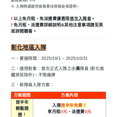
※ 入隊時請提供旅客責任保險投保證明。
❗
以上免月租、免派遣費優惠限
首次入隊者
。
❗
免月租、派遣費詳細說明&其他注意事項請至頁
底詳閱觀看。
彰化地區入隊
一、實施
時
間：2025/10/1 ~ 2025/10/31
二、適用對象：首次正式入隊之
小黃
隊員 (彰化高
鐵排班除外)，不限廠牌
三、新隊員入隊方案：
方案期間
方案內容
首半年
入隊
首半年免費！
輕鬆開
享月租
0元
、派遣費
0元
通！