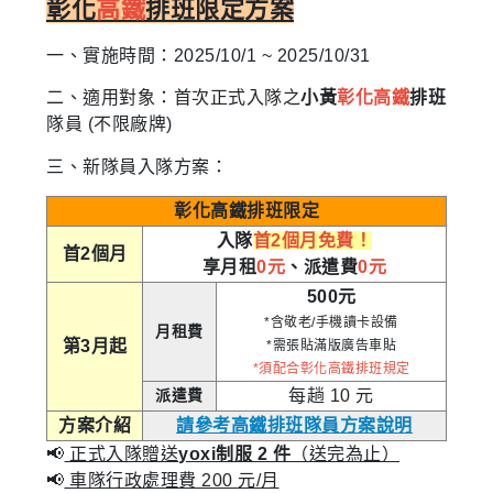
彰化
高鐵
排班限定方案
一、實施
時
間：2025/10/1 ~ 2025/10/31
二、適用對象：首次正式入隊之
小黃
彰化高鐵
排班
隊員 (不限廠牌)
三、新隊員入隊方案：
彰化高鐵排班限定
入隊
首2個月免費！
首2個月
享月租
0元
、派遣費
0元
500元
*含敬老/手機讀卡設備
月租費
第3月起
*需張貼滿版廣告車貼
*須配合彰化高鐵排班規定
派遣費
每趟 10 元
方案介紹
請參考高鐵排班隊員方案說明
📢
正式入隊贈送
yoxi制服 2 件
（送完為止）
📢
車隊行政處理費 200 元/月