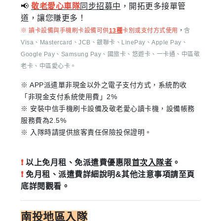
📢
敬老愛心車隊
同步招募中
，開拓更多接單管
道，讓您賺更多！
※ 讀卡設備與手機刷卡設備可供
13種
卡別或支付方式使用
，
含
Visa、Mastercard、JCB、銀聯卡、LinePay、Apple Pay、
Google Pay、Samsung Pay、國旅卡、悠遊卡、一卡通、中區敬
老卡、中區愛心卡。
※ APP派遣單非現金以外之電子支付方式，系統酌收
「非現金支付系統使用費」2%
※ 安裝中信手機刷卡設備及敬老愛心讀卡機，設備帳務
服務費為2.5%
※ 入隊時請提供旅客責任保險投保證明。
❗
以上免月租、免派遣費優惠限
首次入隊者
。
❗
免月租、派遣費詳細說明&其他注意事項請至頁
底詳閱觀看。
南投地區入隊