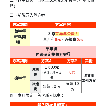
二、適用對象：首次正式入隊之
小黃
隊員 (不限廠
牌)
三、新隊員入隊方案：
方案期間
方案內容
首半年
入隊
首半年免費！
輕鬆開
享月租
0元
、派遣費
0元
通！
半年後...
再來決定接續方案👇
方案期間
方案A
方案B
其他
1,000元
月租
0元
*含敬老讀卡設
費
或當期
後半年
備
其他方案
每趟 10
派遣
每趟 10 元
費
%
四、本月限定！首次新入隊享：
新入隊次月起算，