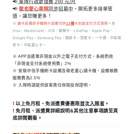
📢
車隊行政處理費 200 元/月
📢
敬老愛心車隊
同步招募中
，開拓更多接單管
道，讓您賺更多！
※ 讀卡設備與手機刷卡設備可供
13種
卡別或支付方式使用
，
含
Visa、Mastercard、JCB、銀聯卡、LinePay、Apple Pay、
Google Pay、Samsung Pay、國旅卡、悠遊卡、一卡通、中區敬
老卡、中區愛心卡。
※ APP派遣單非現金以外之電子支付方式，系統酌收
「非現金支付系統使用費」2%
※ 安裝中信手機刷卡設備及敬老愛心讀卡機，設備帳務
服務費為2.5%
※ 入隊時請提供旅客責任保險投保證明。
❗
以上免月租、免派遣費優惠限
首次入隊者
。
❗
免月租、派遣費詳細說明&其他注意事項請至頁
底詳閱觀看。