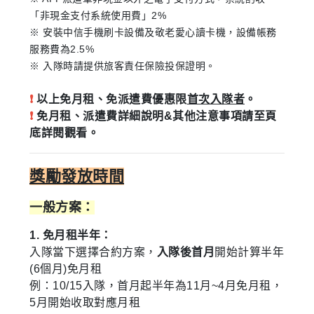
「非現金支付系統使用費」2%
※ 安裝中信手機刷卡設備及敬老愛心讀卡機，設備帳務
服務費為2.5%
※ 入隊時請提供旅客責任保險投保證明。
❗
以上免月租、免派遣費優惠限
首次入隊者
。
❗
免月租、派遣費詳細說明&其他注意事項請至頁
底詳閱觀看。
獎勵發放時間
一般方案：
1. 免月租半年：
入隊當下選擇合約方案，
入隊後首月
開始計算半年
(6個月)免月租
例：10/15入隊，首月起半年為11月~4月免月租，
5月開始收取對應月租