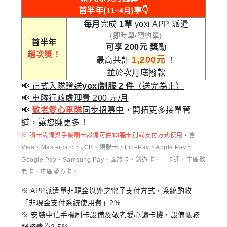
首半年(
)享👇
11~4月
每月
完成
1單
yoxi APP 派遣
(即時單/預約單)
首半年
可享 200元
獎
勵
趟次獎！
1,200元
最高共計
！
並於次月底撥款
📢
正式入隊贈送
yoxi制服 2 件
（送完為止）
📢
車隊行政處理費 200 元/月
📢
敬老愛心車隊
同步招募中
，開拓更多接單管
道，讓您賺更多！
※ 讀卡設備與手機刷卡設備可供
13種
卡別或支付方式使用
，
含
Visa、Mastercard、JCB、銀聯卡、LinePay、Apple Pay、
Google Pay、Samsung Pay、國旅卡、悠遊卡、一卡通、中區敬
老卡、中區愛心卡。
※ APP派遣單非現金以外之電子支付方式，系統酌收
「非現金支付系統使用費」2%
※ 安裝中信手機刷卡設備及敬老愛心讀卡機，設備帳務
服務費為2.5%