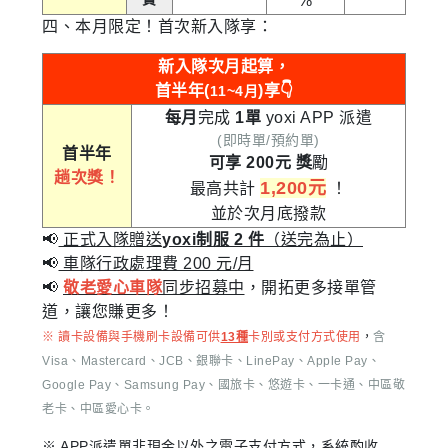
%
四、本月限定！首次新入隊享：
新入隊次月起算，
首半年(
)享👇
11~4月
每月
完成
1單
yoxi APP 派遣
(即時單/預約單)
首半年
可享 200元
獎
勵
趟次獎！
1,200元
最高共計
！
並於次月底撥款
📢
正式入隊贈送
yoxi制服 2 件
（送完為止）
📢
車隊行政處理費 200 元/月
📢
敬老愛心車隊
同步招募中
，開拓更多接單管
道，讓您賺更多！
※ 讀卡設備與手機刷卡設備可供
13種
卡別或支付方式使用
，
含
Visa、Mastercard、JCB、銀聯卡、LinePay、Apple Pay、
Google Pay、Samsung Pay、國旅卡、悠遊卡、一卡通、中區敬
老卡、中區愛心卡。
※ APP派遣單非現金以外之電子支付方式，系統酌收