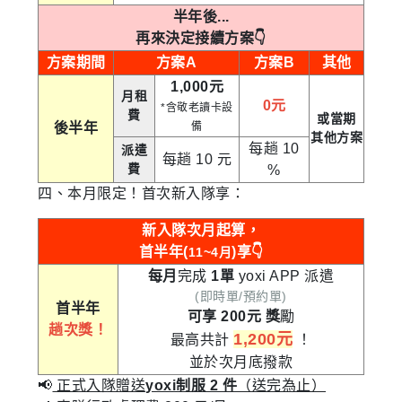
半年後...
再來決定接續方案👇
方案期間
方案A
方案B
其他
1,000元
月租
0元
*含敬老讀卡設
費
或當期
後半年
備
其他方案
每趟 10
派遣
每趟 10 元
費
%
四、本月限定！首次新入隊享：
新入隊次月起算，
首半年(
)享👇
11~4月
每月
完成
1單
yoxi APP 派遣
(即時單/預約單)
首半年
可享 200元
獎
勵
趟次獎！
1,200元
最高共計
！
並於次月底撥款
📢
正式入隊贈送
yoxi制服 2 件
（送完為止）