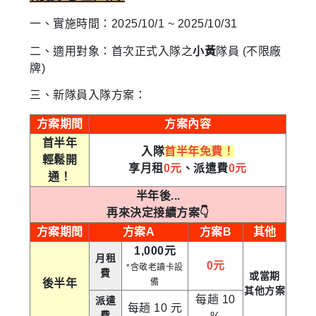
一、實施
時
間：2025/10/1 ~ 2025/10/31
二、適用對象：首次正式入隊之
小黃
隊員 (不限廠
牌)
三、新隊員入隊方案：
方案期間
方案內容
首半年
入隊
首半年免費！
輕鬆開
享月租
0元
、派遣費
0元
通！
半年後...
再來決定接續方案👇
方案期間
方案A
方案B
其他
1,000元
月租
0元
*含敬老讀卡設
費
或當期
後半年
備
其他方案
每趟 10
派遣
每趟 10 元
費