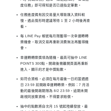
度任務」即可得知是否已達指定筆數。
任務進度偶有因交易量大導致匯入資料較
慢，遇此情形時建議等待 1 至 2 小時後再查
看。
每 LINE Pay 帳號每月限獲得一次幸運轉轉
樂機會，取消交易再重新消費無法再獲得機
會。
幸運轉轉樂獎項為隨機，最高可抽中 LINE
POINTS 300點，開啟後需離開頁面再重新
進入，顯示的才是中獎點數。
如符合資格，必須在每月最後一日的當週週
日 23:59 前開啟幸運轉轉樂，例如：7 月活
動的最後開啟期限為 8/2 23:59，逾期未開
啟視同放棄資格，不得要求賠償。
抽中的點數將自次月 15 號起陸續發放，最