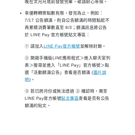
晚在次月月底前發放完畢，敬請耐心等候。
幸運轉轉樂點數有限，發完為止，例如：
7/17 公告額滿，則自公告額滿的時間點起不
再累積消費筆數直至 8/3；額滿訊息將公告
於 LINE Pay 官方帳號貼文專區：
① 請加入
LINE Pay官方帳號
並解除封鎖。
② 開啟手機版LINE應用程式＞進入聊天室列
表＞搜尋並進入「LINE Pay」官方帳號＞點
選「活動額滿公告」查看是否額滿 (
圖片說
明
)。
③ 若已跨月份或無法透過 ② 確認時，需至
LINE Pay官方帳號
貼文專區
查看是否有公告
額滿的貼文。