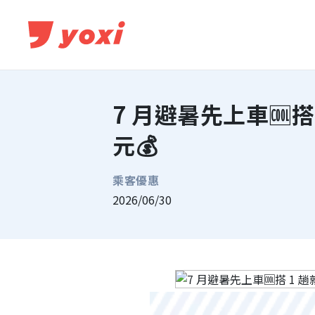
7 月避暑先上車🆒
元💰
乘客優惠
2026/06/30