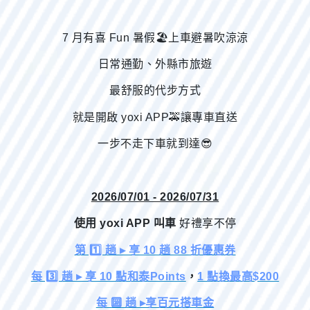
7 月有喜 Fun 暑假🏖️上車避暑吹涼涼
日常通勤、
外縣市旅遊
最舒服的代步方式
就是開啟 yoxi APP🚕讓專車直送
一步不走下車就到達😎
2026/07/01 - 2026/07/31
使用 yoxi APP 叫車
好禮享不停
第 1️⃣ 趟 ▸ 享 10 趟 88 折優惠券
每 3️⃣ 趟 ▸ 享 10 點和泰Points
，
1 點換最高$200
每 🔟 趟 ▸享百元搭車金