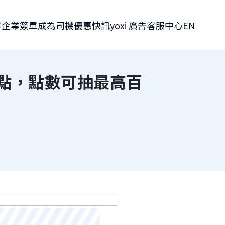
客
企業簽單
成為司機
優惠快訊
yoxi 廣告
客服中心
EN
再贈點，點數可抽最高百
分享到 Facebook
分享到 Line
複製連結