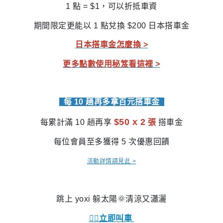
1 點 = $1，可以折抵車資
期間限定更能以 1 點兌換 $200 日本搭車金
日本搭車金怎麼換 >
更多點數使用秘笈看這裡 >
每 10 趟再多拿百元搭車金
$50 x 2
每累計滿 10 趟再享
張
搭車金
每位會員至多獲得 5 次優惠回饋
活動詳情請見此 >
跳上 yoxi 躲太陽🌞清涼又瀟灑
👉🏻立即叫車