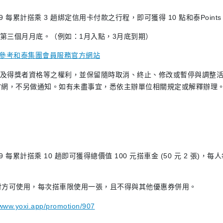
07/31 23:59 每累計搭乘 3 趟綁定信用卡付款之行程，即可獲得 10 點和泰
之第三個月月底。（例如：1月入點，3月底到期）
容請參考和泰集團會員服務官方網站
者及得獎者資格等之權利，並保留隨時取消、終止、修改或暫停與調整
，不另做通知。如有未盡事宜，悉依主辦單位相關規定或解釋辦理。如有
07/31 23:59 每累計搭乘 10 趟即可獲得總價值 100 元搭車金 (50 元 
卡支付方可使用，每次搭車限使用一張，且不得與其他優惠券併用。
/www.yoxi.app/promotion/907