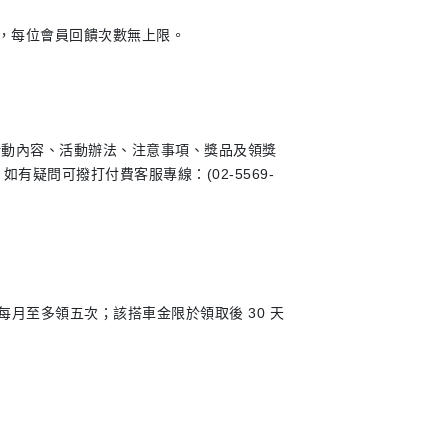
Points，每位會員回饋次數無上限。
活動內容、活動辦法、注意事項、獎品及領獎
疑問可撥打付費客服專線：(02-5569-
2 張)，每人每月至多領五次；該搭車金限於領取後 30 天