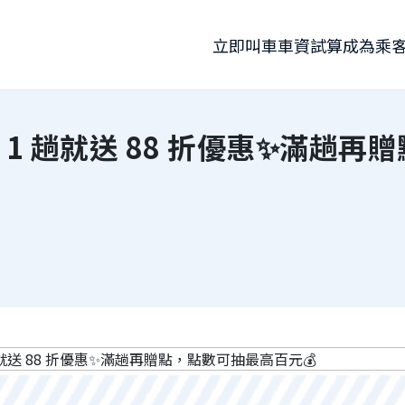
立即叫車
車資試算
成為乘
搭 1 趟就送 88 折優惠✨滿趟