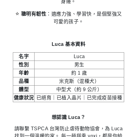
身邊。
⭐️
聰明有韌性
：適應力強、學習快，是個堅強又
可愛的孩子。
Luca 基本資料
名字
Luca
性別
男生
年齡
約 1 歲
品種
米克斯（混種犬）
體型
中型犬（約 9 公斤）
健康狀況
已絕育｜已植入晶片｜已完成疫苗接種
想認識 Luca？
請聯繫 TSPCA 台灣防止虐待動物協會，為 Luca
找到一個溫暖的家。 每一趟搭乘 yoxi，都是你給